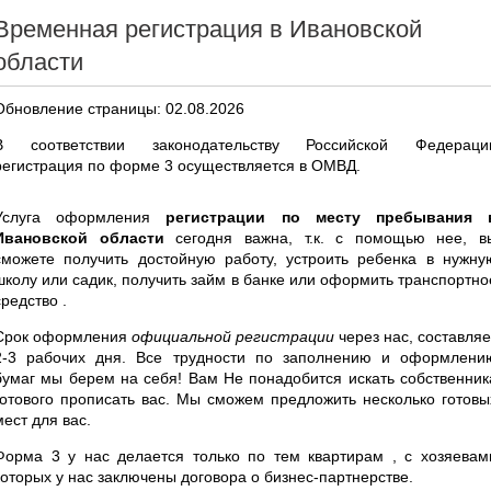
Временная регистрация в Ивановской
области
Обновление страницы: 02.08.2026
В соответствии законодательству Российской Федераци
регистрация по форме 3 осуществляется в ОМВД.
Услуга оформления
регистрации по месту пребывания 
Ивановской области
сегодня важна, т.к. с помощью нее, в
сможете получить достойную работу, устроить ребенка в нужну
школу или садик, получить займ в банке или оформить транспортно
средство .
Срок оформления
официальной регистрации
через нас, составляе
2-3 рабочих дня. Все трудности по заполнению и оформлени
бумаг мы берем на себя! Вам Не понадобится искать собственник
готового прописать вас. Мы сможем предложить несколько готовы
мест для вас.
Форма 3 у нас делается только по тем квартирам , с хозяевам
которых у нас заключены договора о бизнес-партнерстве.