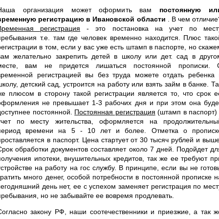
Наша организация может оформить вам
постоянную ил
временную регистрацию в Ивановской области
. В чем отличие
Временная регистрация
- это постановка на учет по мест
пребывания т.е. там где человек временно находится. Плюс тако
регистрации в том, если у вас уже есть штамп в паспорте, но скаже
вам желательно закрепить детей в школу или дет. сад в друго
месте, вам не придется лишаться постоянной прописки. 
временной регистрацией вы без труда можете отдать ребенка 
школу, детский сад, устроится на работу или взять займ в банке. Та
же плюсом в сторону такой регистрации является то, что срок е
оформления не превышает 1-3 рабочих дня и при этом она буде
доступнее постоянной.
Постоянная регистрация
(штамп в паспорт) 
учет по месту жительства, оформляется на продолжительны
период времени на 5 - 10 лет и более. Отметка о прописк
проставляется в паспорт. Цена стартует от 30 тысяч рублей и выше
Срок обработки документов составляет около 7 дней. Подойдет дл
получения ипотеки, внушительных кредитов, так же ее требуют пр
устройстве на работу на гос службу. В принципе, если вы не готов
тратить много денег, особой потребности в постоянной прописке н
сегодняшний день нет, ее с успехом заменяет регистрация по мест
пребывания, но не забывайте ее вовремя продлевать.
Согласно закону РФ, наши соотечественники и приезжие, а так ж