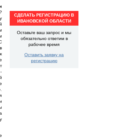
и
?
СДЕЛАТЬ РЕГИСТРАЦИЮ В
у
ИВАНОВСКОЙ ОБЛАСТИ
й
м
Оставьте ваш запрос и мы
м
обязательно ответим в
С
рабочее время
в
к
Оставить заявку на
е
регистрацию
т
-
й
е
.
я
и
ы
а
у
е