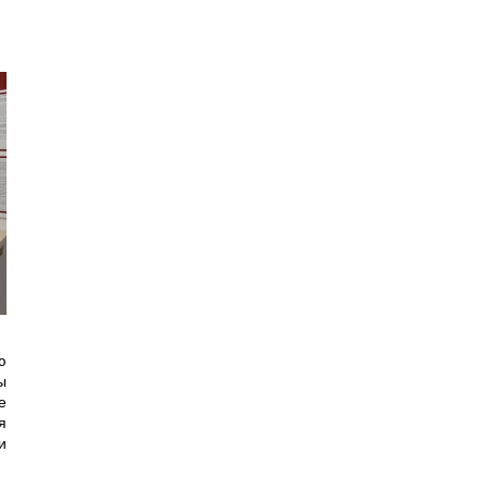
ю
ы
е
я
и